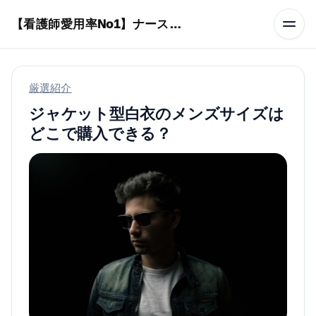
本文へスキップ
【看護師愛用率No1】ナースリーで人気の商品はコレ
厳選紹介
ジャケット型白衣のメンズサイズは
どこで購入できる？