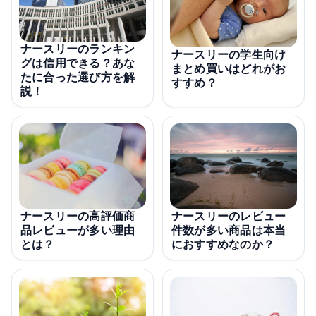
ナースリーのランキン
ナースリーの学生向け
グは信用できる？あな
まとめ買いはどれがお
たに合った選び方を解
すすめ？
説！
ナースリーの高評価商
ナースリーのレビュー
品レビューが多い理由
件数が多い商品は本当
とは？
におすすめなのか？