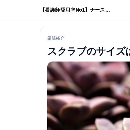
本文へスキップ
【看護師愛用率No1】ナースリーで人気の商品はコレ
厳選紹介
スクラブのサイズ