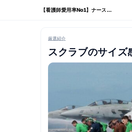
本文へスキップ
【看護師愛用率No1】ナースリーで人気の商品はコレ
厳選紹介
スクラブのサイズ