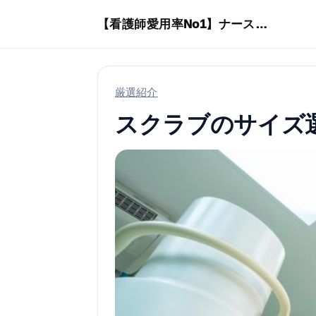
本文へスキップ
【看護師愛用率No1】ナースリーで人気の商品はコレ
厳選紹介
スクラブのサイズ