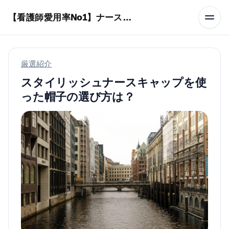
本文へスキップ
【看護師愛用率No1】ナースリーで人気の商品はコレ
厳選紹介
スタイリッシュナースキャップを使
った帽子の選び方は？