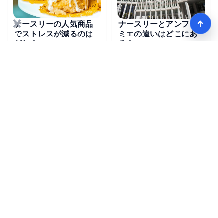
×
↑
ナースリーの人気商品
ナースリーとアンファ
でストレスが減るのは
ミエの違いはどこにあ
どれ？
る？
【看護師愛用率No1】ナースリーで人気の商品はコレ
HOME
記事一覧
Copyright © jcomwest.jp all rights reserved