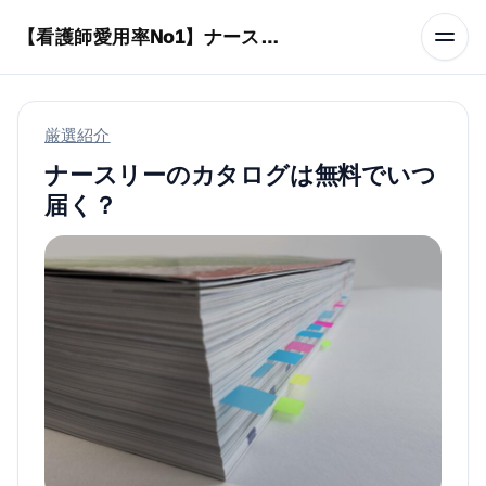
本文へスキップ
【看護師愛用率No1】ナースリーで人気の商品はコレ
厳選紹介
ナースリーのカタログは無料でいつ
届く？