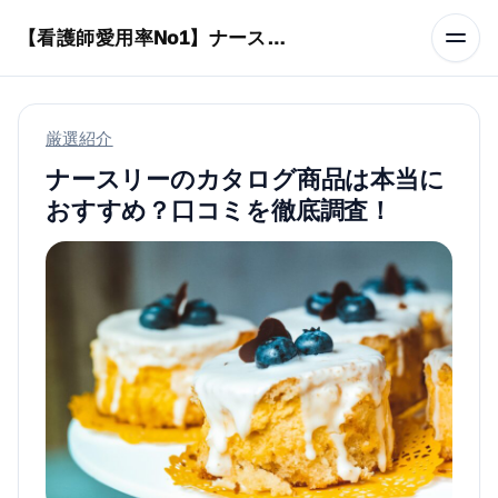
本文へスキップ
【看護師愛用率No1】ナースリーで人気の商品はコレ
厳選紹介
ナースリーのカタログ商品は本当に
おすすめ？口コミを徹底調査！