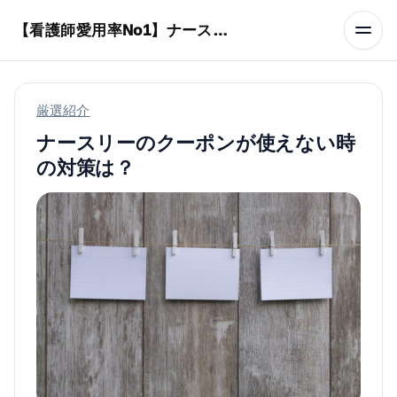
本文へスキップ
【看護師愛用率No1】ナースリーで人気の商品はコレ
厳選紹介
ナースリーのクーポンが使えない時
の対策は？