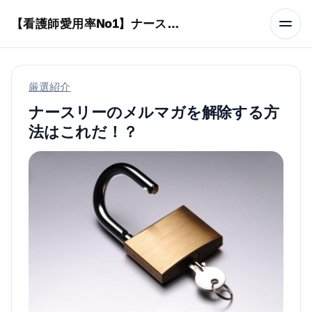
本文へスキップ
【看護師愛用率No1】ナースリーで人気の商品はコレ
厳選紹介
ナースリーのメルマガを解除する方
法はこれだ！？