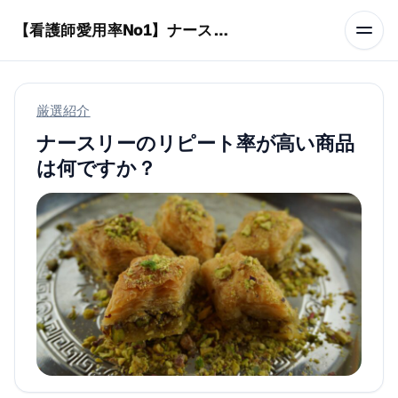
本文へスキップ
【看護師愛用率No1】ナースリーで人気の商品はコレ
厳選紹介
ナースリーのリピート率が高い商品
は何ですか？