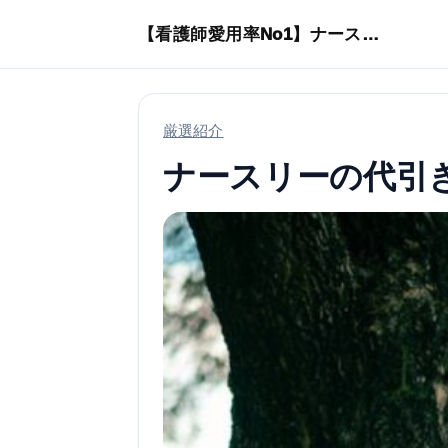
本文へスキップ
【看護師愛用率No1】ナースリーで人気の商品はコレ
厳選紹介
ナースリーの代引