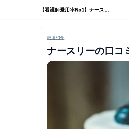
本文へスキップ
【看護師愛用率No1】ナースリーで人気の商品はコレ
厳選紹介
ナースリーの口コ