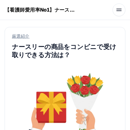
本文へスキップ
【看護師愛用率No1】ナースリーで人気の商品はコレ
厳選紹介
ナースリーの商品をコンビニで受け
取りできる方法は？