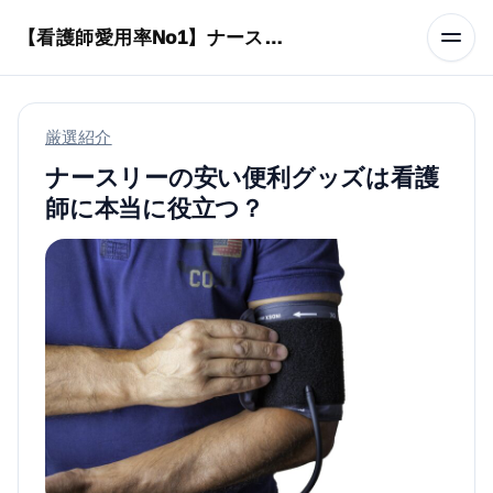
本文へスキップ
【看護師愛用率No1】ナースリーで人気の商品はコレ
厳選紹介
ナースリーの安い便利グッズは看護
師に本当に役立つ？