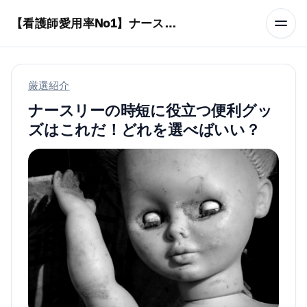
本文へスキップ
【看護師愛用率No1】ナースリーで人気の商品はコレ
厳選紹介
ナースリーの時短に役立つ便利グッ
ズはこれだ！どれを選べばいい？