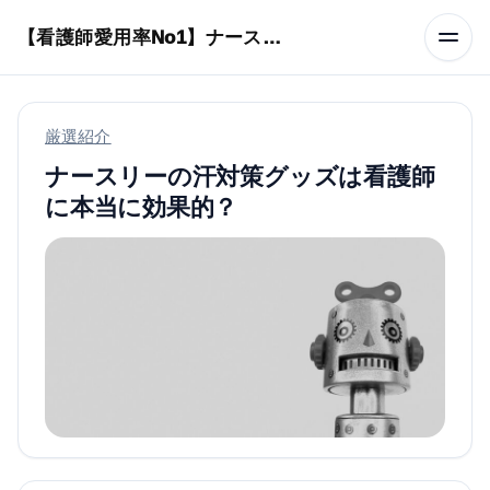
本文へスキップ
【看護師愛用率No1】ナースリーで人気の商品はコレ
厳選紹介
ナースリーの汗対策グッズは看護師
に本当に効果的？