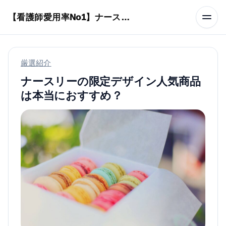
本文へスキップ
【看護師愛用率No1】ナースリーで人気の商品はコレ
厳選紹介
ナースリーの限定デザイン人気商品
は本当におすすめ？