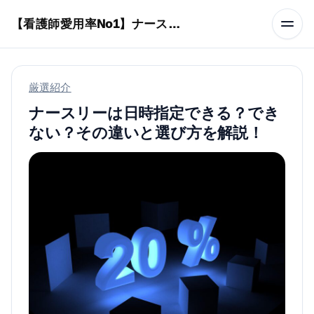
本文へスキップ
【看護師愛用率No1】ナースリーで人気の商品はコレ
厳選紹介
ナースリーは日時指定できる？でき
ない？その違いと選び方を解説！