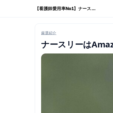
本文へスキップ
【看護師愛用率No1】ナースリーで人気の商品はコレ
厳選紹介
ナースリーはAma