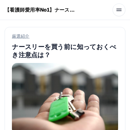
本文へスキップ
【看護師愛用率No1】ナースリーで人気の商品はコレ
厳選紹介
ナースリーを買う前に知っておくべ
き注意点は？