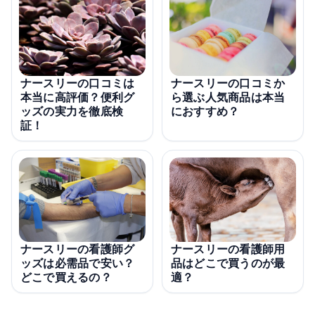
ナースリーの口コミは
ナースリーの口コミか
本当に高評価？便利グ
ら選ぶ人気商品は本当
ッズの実力を徹底検
におすすめ？
証！
ナースリーの看護師グ
ナースリーの看護師用
ッズは必需品で安い？
品はどこで買うのが最
どこで買えるの？
適？