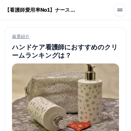
本文へスキップ
【看護師愛用率No1】ナースリーで人気の商品はコレ
厳選紹介
ハンドケア看護師におすすめのクリ
ームランキングは？