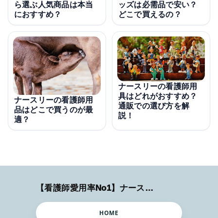
ッズは必需品で安い？
ら選ぶ人気商品は本当
どこで買えるの？
におすすめ？
ナースリーの看護師用
具はどれがおすすめ？
ナースリーの看護師用
通販での選び方を解
品はどこで買うのが最
説！
適？
【看護師愛用率No1】ナースリーで人気の商品はコレ
HOME