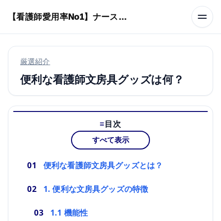
本文へスキップ
【看護師愛用率No1】ナースリーで人気の商品はコレ
厳選紹介
便利な看護師文房具グッズは何？
目次
すべて表示
便利な看護師文房具グッズとは？
1. 便利な文房具グッズの特徴
1.1 機能性