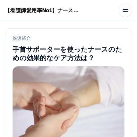
本文へスキップ
【看護師愛用率No1】ナースリーで人気の商品はコレ
厳選紹介
手首サポーターを使ったナースのた
めの効果的なケア方法は？