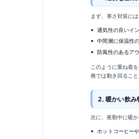
まず、寒さ対策には
通気性の良いイ
中間層に保温性
防風性のあるア
このように重ね着を
務では動き回ること
2. 暖かい飲
次に、夜勤中に暖か
ホットコーヒー