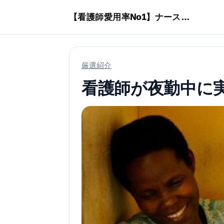
本文へスキップ
【看護師愛用率No1】ナースリーで人気の商品はコレ
厳選紹介
看護師が夜勤中に