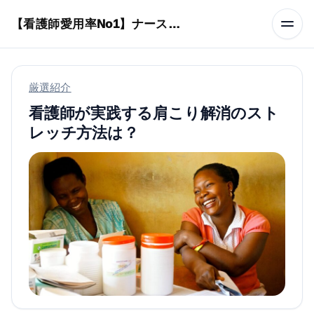
本文へスキップ
【看護師愛用率No1】ナースリーで人気の商品はコレ
厳選紹介
看護師が実践する肩こり解消のスト
レッチ方法は？