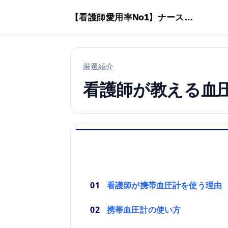
本文へスキップ
【看護師愛用率No1】ナースリーで人気の商品はコレ
厳選紹介
看護師が教える血
看護師が携帯血圧計を使う理由
携帯血圧計の使い方