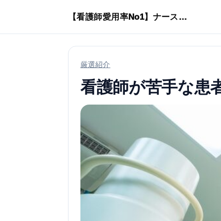
本文へスキップ
【看護師愛用率No1】ナースリーで人気の商品はコレ
厳選紹介
看護師が苦手な患