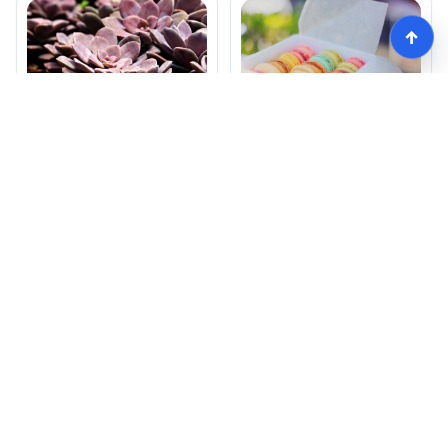
↑
ナースリーの口コミは
ナースリーの口コミか
本当に高評価？便利グ
ら選ぶ人気商品は本当
ッズの実力を徹底検
におすすめ？
証！
【看護師愛用率No1】ナースリーで人気の商品はコレ
HOME
記事一覧