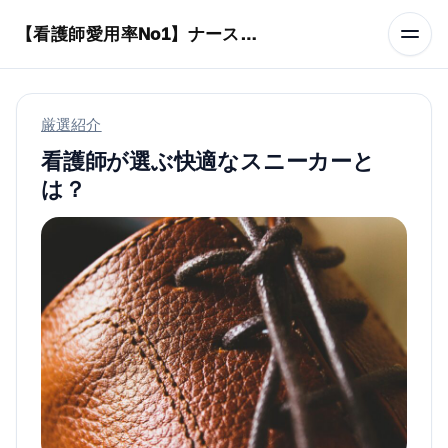
本文へスキップ
【看護師愛用率No1】ナースリーで人気の商品はコレ
厳選紹介
看護師が選ぶ快適なスニーカーと
は？