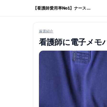
本文へスキップ
【看護師愛用率No1】ナースリーで人気の商品はコレ
厳選紹介
看護師に電子メモ