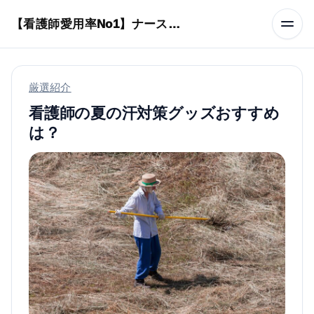
本文へスキップ
【看護師愛用率No1】ナースリーで人気の商品はコレ
厳選紹介
看護師の夏の汗対策グッズおすすめ
は？