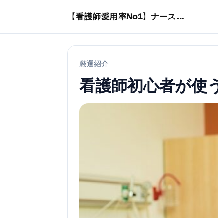
本文へスキップ
【看護師愛用率No1】ナースリーで人気の商品はコレ
厳選紹介
看護師初心者が使