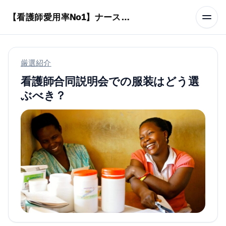
本文へスキップ
【看護師愛用率No1】ナースリーで人気の商品はコレ
厳選紹介
看護師合同説明会での服装はどう選
ぶべき？