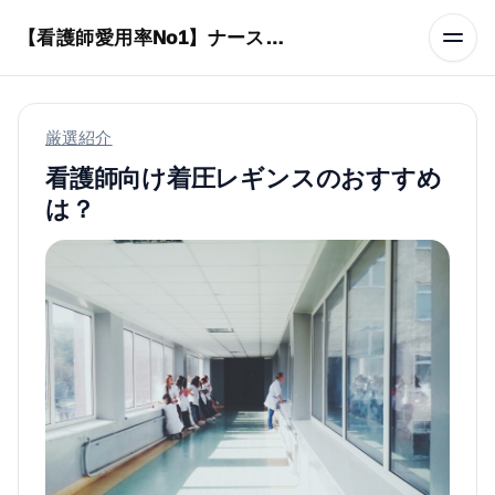
本文へスキップ
【看護師愛用率No1】ナースリーで人気の商品はコレ
厳選紹介
看護師向け着圧レギンスのおすすめ
は？