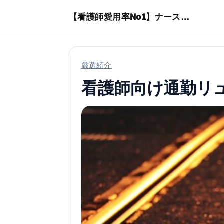
本文へスキップ
【看護師愛用率No1】ナースリーで人気の商品はコレ
厳選紹介
看護師向け通勤リ