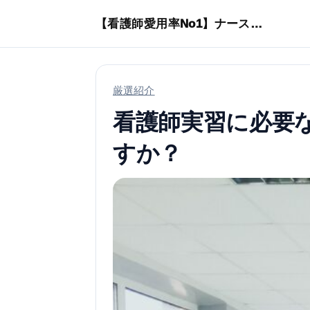
本文へスキップ
【看護師愛用率No1】ナースリーで人気の商品はコレ
厳選紹介
看護師実習に必要
すか？