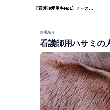
本文へスキップ
【看護師愛用率No1】ナースリーで人気の商品はコレ
厳選紹介
看護師用ハサミの