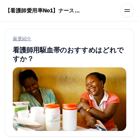
本文へスキップ
【看護師愛用率No1】ナースリーで人気の商品はコレ
厳選紹介
看護師用駆血帯のおすすめはどれで
すか？