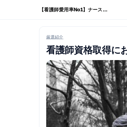
本文へスキップ
【看護師愛用率No1】ナースリーで人気の商品はコレ
厳選紹介
看護師資格取得に