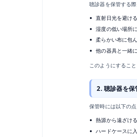
聴診器を保管する際
直射日光を避け
湿度の低い場所
柔らかい布に包
他の器具と一緒
このようにすること
2. 聴診器を
保管時には以下の点
熱源から遠ざけ
ハードケースに