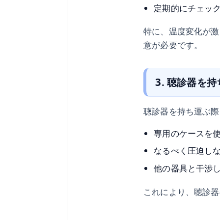
定期的にチェッ
特に、温度変化が激
意が必要です。
3. 聴診器を
聴診器を持ち運ぶ際
専用のケースを
なるべく圧迫し
他の器具と干渉
これにより、聴診器