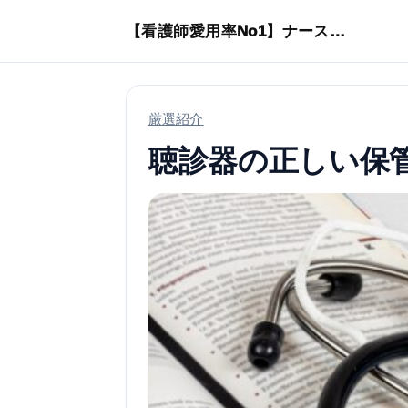
本文へスキップ
【看護師愛用率No1】ナースリーで人気の商品はコレ
厳選紹介
聴診器の正しい保