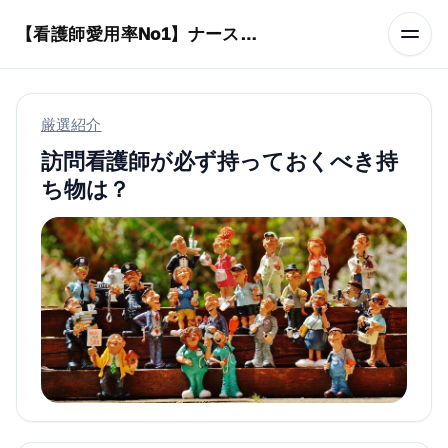
本文へスキップ
【看護師愛用率No1】ナースリーで人気の商品はコレ
厳選紹介
訪問看護師が必ず持っておくべき持
ち物は？