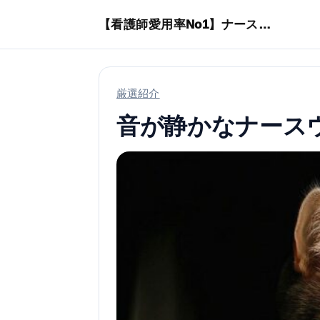
本文へスキップ
【看護師愛用率No1】ナースリーで人気の商品はコレ
厳選紹介
音が静かなナース