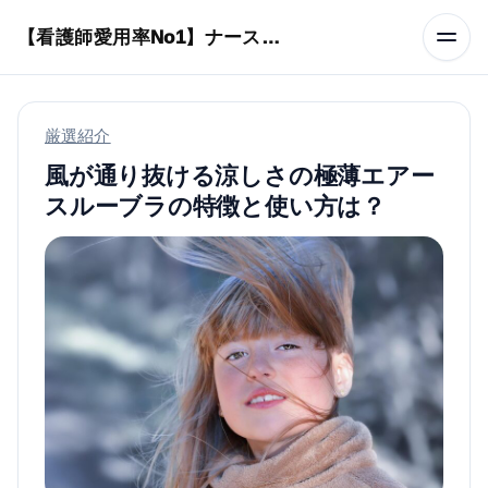
本文へスキップ
【看護師愛用率No1】ナースリーで人気の商品はコレ
厳選紹介
風が通り抜ける涼しさの極薄エアー
スルーブラの特徴と使い方は？