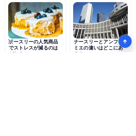
×
↑
ナースリーの人気商品
ナースリーとアンファ
でストレスが減るのは
ミエの違いはどこにあ
どれ？
る？
【看護師愛用率No1】ナースリーで人気の商品はコレ
HOME
記事一覧