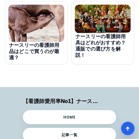
ナースリーの看護師用
具はどれがおすすめ？
ナースリーの看護師用
通販での選び方を解
品はどこで買うのが最
説！
適？
【看護師愛用率No1】ナースリーで人気の商品はコレ
HOME
↑
記事一覧