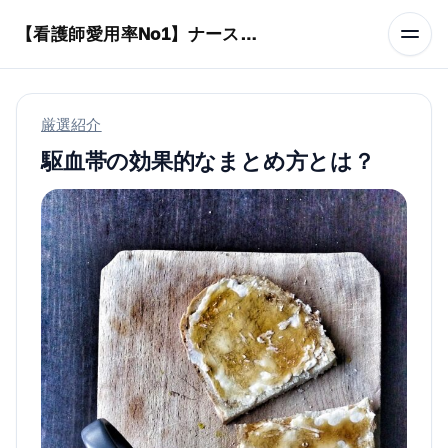
本文へスキップ
【看護師愛用率No1】ナースリーで人気の商品はコレ
厳選紹介
駆血帯の効果的なまとめ方とは？