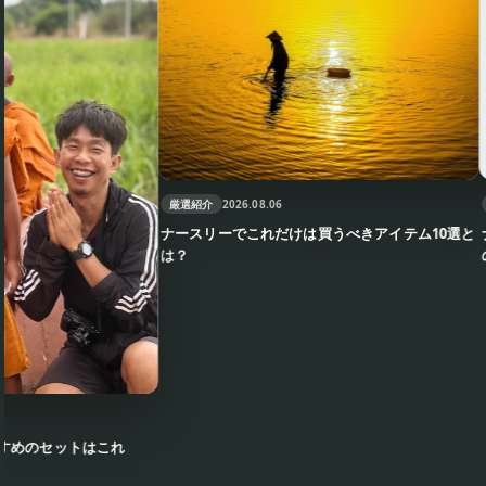
厳選紹介
厳選紹介
2026.08.06
ナースリ
ナースリーでこれだけは買うべきアイテム10選と
の選択を
は？
ットはこれ