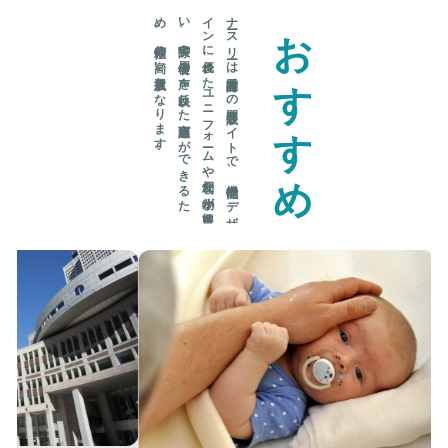
。
ナ
ース
リ
ーは
看護師向け
の
専門通販サ
イ
ト
で
、
機能性や
デ
ザ
イ
ン
に
優れ
た
ユ
ニ
フ
ォ
ーム
や
便利な
小物が
豊富に
揃
い
、
実際の
使用者の
声を
反映し
た
商品選び
が
で
き
る
た
め
、
信頼性の
高い
選択肢と
な
り
ま
す
おすすめ