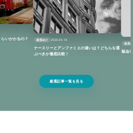
かるの？
厳選紹介
2026.05.14
厳選紹介
2025
ナースリーとアンファミエの違いは？どちらを選
駆血帯の正し
ぶべきか徹底比較！
厳選記事一覧を見る