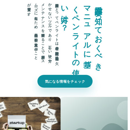
。
看護師に
と
っ
て
ペ
ン
ラ
イ
ト
は
患者の
状態確認や
処置補助に
欠
か
せ
な
い
ツ
ール
で
あ
り
、
正し
い
使い
方や
メ
ン
テ
ナ
ン
ス
を
理解す
る
こ
と
で
業務が
ス
ム
ーズ
に
進む
た
め
、
基本的な
手順や
注意点を
学ぶ
こ
と
が
重要で
す
？
看
護
師
が
知
っ
て
お
く
べ
き
マ
ニ
ュ
ア
ル
に
基
づ
く
ペ
ン
ラ
イ
ト
の
使
い
方
は
気になる情報をチェック