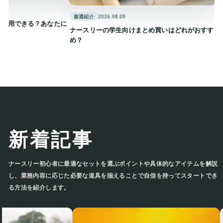
厳選紹介
厳選紹介
2026.08.09
きる？あなたに
ナースリ
ナースリーの学生向けまとめ買いはどれがおすす
は？
め？
新着記事
ナースリー初心者に最適なセットを選ぶポイントや具体的なアイテムを解
説し、業務内容に応じた必要な道具を揃えることで自信を持ってスタート
できる方法を紹介します。