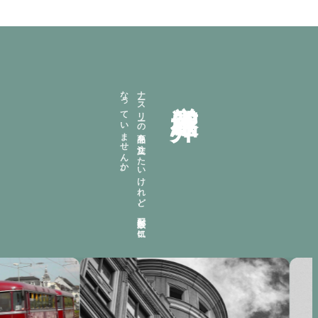
。
ナ
ース
リ
ーの
商品を
注文し
た
い
け
れ
ど
、
配送日数が
気に
な
っ
て
い
ま
せ
ん
か
厳選紹介