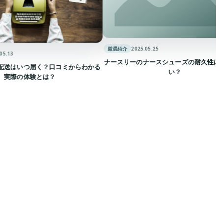
厳選紹介
2025.05.25
ナースリーのナースシューズの耐久性はどのく
いつ届く？口コミからわかる
い？
の体験とは？