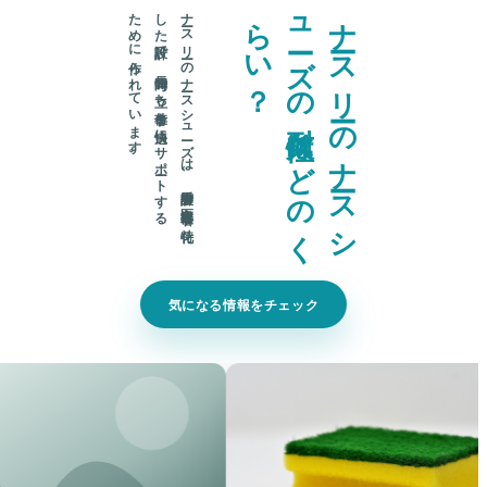
。
ナ
ース
リ
ーの
ナ
ース
シ
ュ
ーズ
は
、
看護師や
医療従事者に
特化
し
た
設計で
、
長時間の
立ち
仕事を
快適に
サ
ポ
ート
す
る
た
め
に
作ら
れ
て
い
ま
す
？
ナ
ー
ス
リ
ー
の
ナ
ー
ス
シ
ュ
ー
ズ
の
耐
久
性
は
ど
の
く
ら
い
気になる情報をチェック