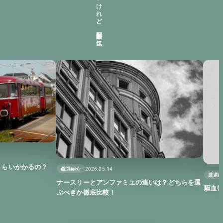
かるの？
厳選紹介
2026.05.14
厳選紹介
2025
ナースリーとアンファミエの違いは？どちらを選
駆血帯の正し
ぶべきか徹底比較！