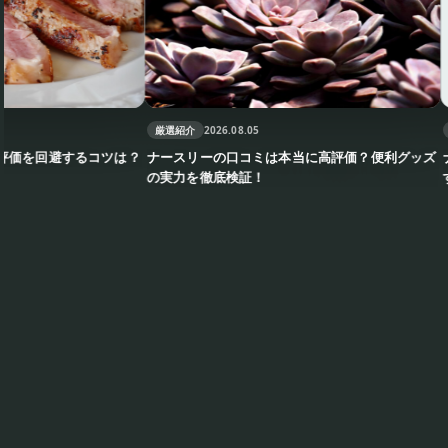
厳選紹介
2026.08.05
厳選紹介
2
避するコツは？
ナースリーの口コミは本当に高評価？便利グッズ
ナースリ
の実力を徹底検証！
すすめ？