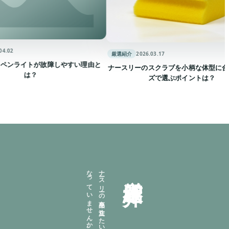
厳選紹介
2026.03.17
イトが故障しやすい理由と
ナースリーのスクラブを小柄な体型に合ったサ
は？
ズで選ぶポイントは？
。
ナ
ース
リ
ーの
商品を
注文し
た
い
け
れ
ど
、
配送日数が
気に
な
っ
て
い
ま
せ
ん
か
厳選紹介