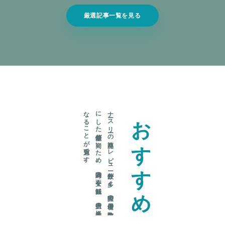
厳選記事一覧を見る
。
ナ
ース
リ
ーの
商品は
レ
ビ
ュ
ー件数が
多く
、
実際の
使用者の
体験を
基
に
し
た
信頼性が
高い
た
め
、
購入時の
不安を
軽減し
、
選択の
参考に
な
る
こ
と
が
魅力で
す
おすすめ